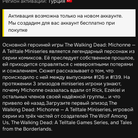
Регион активации:
Турция
Активация возможна только на новом аккаунте.
Мы создадим для вас аккаунт бесплатно при
покупке
Основной героиней игры The Walking Dead: Michonne —
A Telltale Miniseries является легендарный персонаж из
серии комиксов. Её преследует собственное прошлое,
ей приходится справляться с невероятными потерями
и сожалением. Сюжет рассказывает о том, что
происходило с ней между выпусками #126 и #139. На
протяжении 3 эпизодов miniseries игроки узнают,
почему Michonne оказалась вдали от Rick, Ezekiel и
остальных членов своей надёжной группы… и что
привело её назад.Загрузите первый эпизод The
Walking Dead: Michonne — A Telltale Miniseries, игровой
серии из трёх частей от создателей The Wolf Among
Us, The Walking Dead: A Telltale Games Series, and Tales
from the Borderlands.