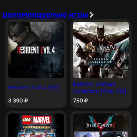
рекомендуемые игры
Batman: Arkham
Resident Evil 4 [X|S]
Collection [One, X|S]
3 390
₽
750
₽