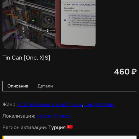
Tin Can [One, X|S]
460
₽
Описание
Детали
Жанр:
Головоломки и викторины
,
Симуляторы
Локализация:
русский текст
Регион активации:
Турция