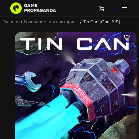
Главная
/
Головоломки и викторины
/ Tin Can [One, X|S]