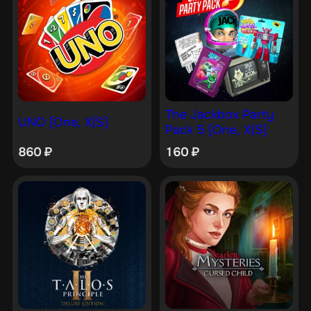
The Jackbox Party
UNO [One, X|S]
Pack 5 [One, X|S]
860
₽
160
₽