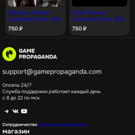
Batman: Arkham
LEGO Marvel
Collection [One, X|S]
Collection [One, X|S]
750
₽
750
₽
support@gamepropaganda.com
Оплаты 24/7
Служба поддержки работает каждый день
с 8 до 22 по мск
Telegram
ВКонтакте
YouTube
Сотрудничество
@gamepropagandagang
магазин