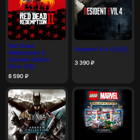
Red Dead
Resident Evil 4 [X|S]
Redemption 2:
Ultimate Edition
3 390
₽
[One, X|S]
8 590
₽