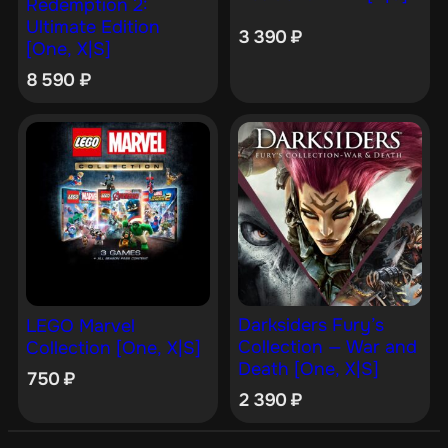
Redemption 2:
Ultimate Edition
3 390
₽
[One, X|S]
8 590
₽
Darksiders Fury’s
LEGO Marvel
Collection — War and
Collection [One, X|S]
Death [One, X|S]
750
₽
2 390
₽