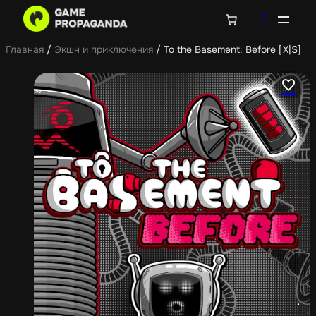
Главная
/
Экшн и приключения
/ To the Basement: Before [X|S]