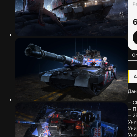
Р
О
А
Дан
— C
— П
— 2
Уни
Уни
Уни