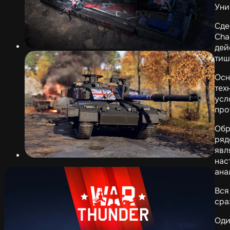
Уни
Сде
Cha
дей
тиш
Осн
тех
усл
про
Обр
ряд
явл
нас
ана
Вся
сра
Оди