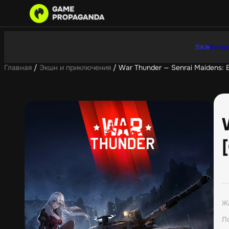
Sale
Катал
Главная
/
Экшн и приключения
/ War Thunder — Senrai Maidens: E
Ж
Л