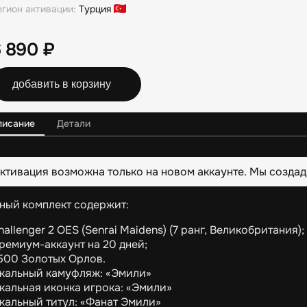
егион активации:
Турция
6 890
₽
добавить в корзину
писание
Детали
ктивация возможна только на новом аккаунте. Мы создад
ный комплект содержит:
hallenger 2 OES (Senrai Maidens) (7 ранг, Великобритания);
ремиум-аккаунт на 20 дней;
500 Золотых Орлов.
кальный камуфляж: «Эмили»
кальная иконка игрока: «Эмили»
кальный титул: «Фанат Эмили»