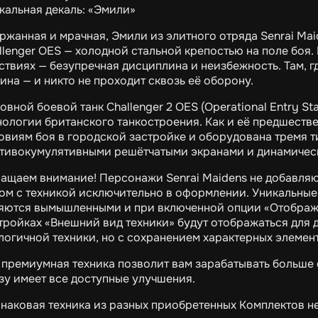
кальная декаль: «Эмили»
ржанная и мрачная, Эмили из элитного отряда Senrai M
llenger OES — холодной стальной крепостью на поле боя. 
ствиях — безупречная дисциплина и неизбежность. Там, 
ина — и никто не проходит сквозь её оборону.
овной боевой танк Challenger 2 OES (Operational Entry 
нологии британского танкостроения. Как и её предшестве
овиям боя в городской застройке и оборудована тремя 
тивокумулятивными решётчатыми экранами и динамичес
ащаем внимание! Персонажи Senrai Maidens не добавляю
ом с техникой исключительно в оформлении. Уникальные
яются вымышленными и при включенной опции «Отображе
тройках «Внешний вид техники» будут отображаться для 
логичной техники, но с сохранением характерных элемен
 премиумная техника позволит вам зарабатывать больше 
зу имеет все доступные улучшения.
наковая техника из разных приобретенных Комплектов н