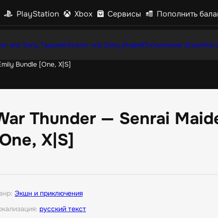
PlayStation
Xbox
Сервисы
Пополнить бала
ог игр Sony Турция
Каталог игр Sony Индия
Пополнение Steam
Кат
mily Bundle [One, X|S]
War Thunder — Senrai Maide
[One, X|S]
анр:
Экшн и приключения
окализация:
русский текст