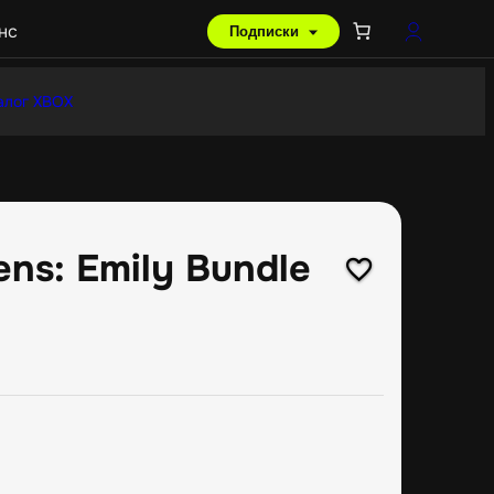
нс
Подписки
алог XBOX
ns: Emily Bundle