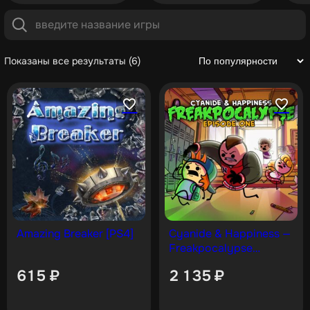
Показаны все результаты (6)
Amazing Breaker [PS4]
Cyanide & Happiness —
Freakpocalypse
(Episode 1) [PS4]
615
₽
2 135
₽