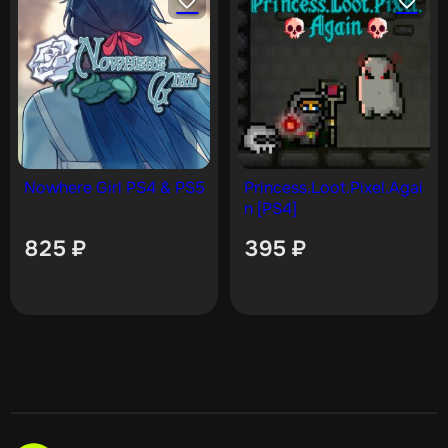
Nowhere Girl PS4 & PS5
Princess.Loot.Pixel.Agai
n [PS4]
825
₽
395
₽