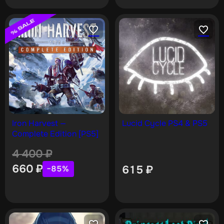
Iron Harvest —
Lucid Cycle PS4 & PS5
Complete Edition [PS5]
4 400
₽
660
₽
615
₽
−85%