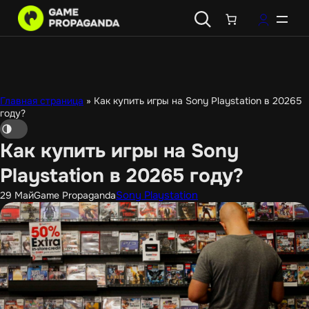
Перейти
к
содержимому
Главная страница
»
Как купить игры на Sony Playstation в 20265
году?
Как купить игры на Sony
Playstation в 20265 году?
Sony Playstation
29 Май
Game Propaganda