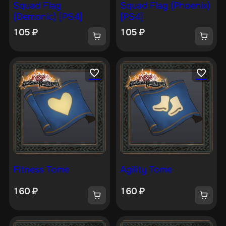
Squad Flag
Squad Flag (Phoenix)
(Demonic) [PS4]
[PS4]
105
₽
105
₽
Fitness Tome
Agility Tome
160
₽
160
₽