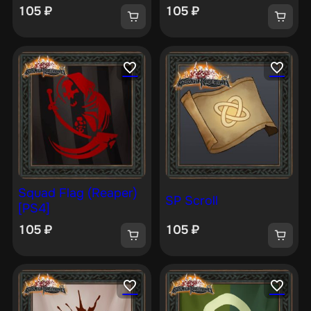
105
₽
105
₽
Squad Flag (Reaper)
SP Scroll
[PS4]
105
₽
105
₽