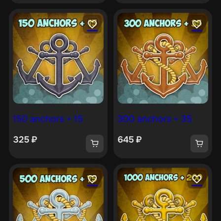
150 anchors + 15
300 anchors + 35
325
₽
645
₽