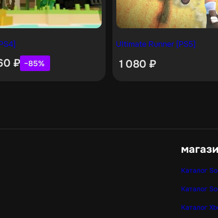
PS4]
Ultimate Runner [PS5]
60
₽
1 080
₽
−85%
магаз
Каталог So
Каталог So
Каталог Xb