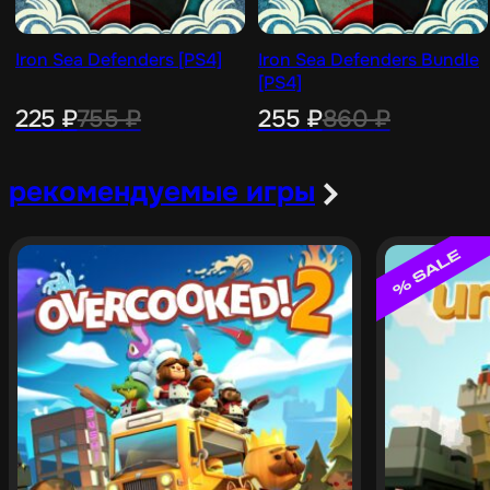
Iron Sea Defenders [PS4]
Iron Sea Defenders Bundle
[PS4]
225
₽
755
₽
255
₽
860
₽
рекомендуемые игры