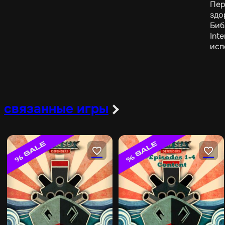
Пер
здо
Биб
Int
исп
связанные игры