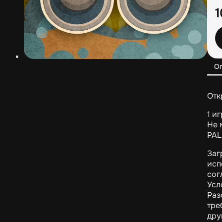
О
Отк
1 и
Не 
PAL
Заг
исп
сог
Усл
Раз
тре
дру