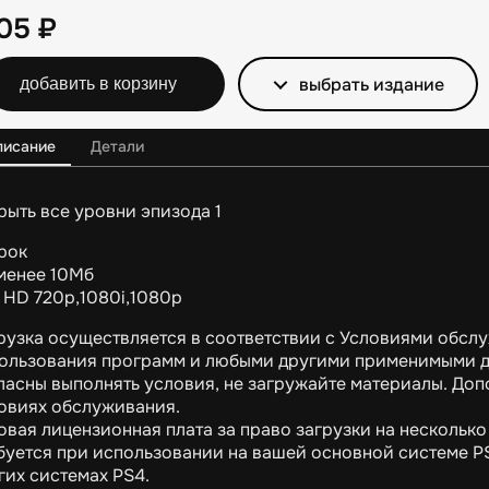
105
₽
выбрать издание
добавить в корзину
писание
Детали
рыть все уровни эпизода 1
грок
менее 10Мб
 HD 720p,1080i,1080p
рузка осуществляется в соответствии с Условиями обслу
ользования программ и любыми другими применимыми д
ласны выполнять условия, не загружайте материалы. До
овиях обслуживания.
овая лицензионная плата за право загрузки на несколько 
буется при использовании на вашей основной системе P
гих системах PS4.