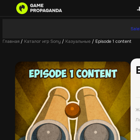
Sale
Главная
/
Каталог игр Sony
/
Казуальные
/ Episode 1 content
Ж
Л
Р