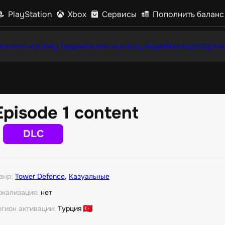
PlayStation
Xbox
Сервисы
Пополнить баланс
Каталог игр Sony Турция
Каталог игр Sony Индия
Steam
Spotify
Chat
Episode 1 content
DLC
анр:
Tower Defence
,
Казуальные
окализация:
нет
егион активации:
Турция