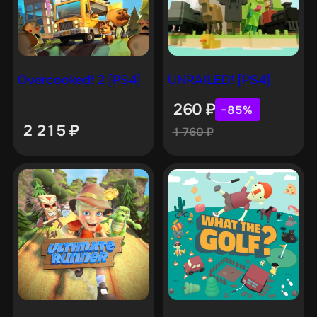
Overcooked! 2 [PS4]
UNRAILED! [PS4]
260
₽
−85%
2 215
₽
1 760
₽