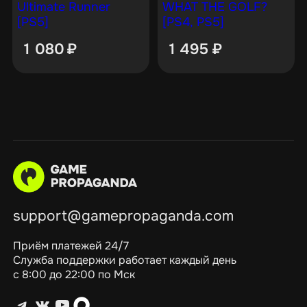
Ultimate Runner
WHAT THE GOLF?
[PS5]
[PS4, PS5]
1 080
₽
1 495
₽
support@gamepropaganda.com
Приём платежей 24/7
Служба поддержки работает каждый день
с 8:00 до 22:00 по Мск
Telegram
ВКонтакте
YouTube
max