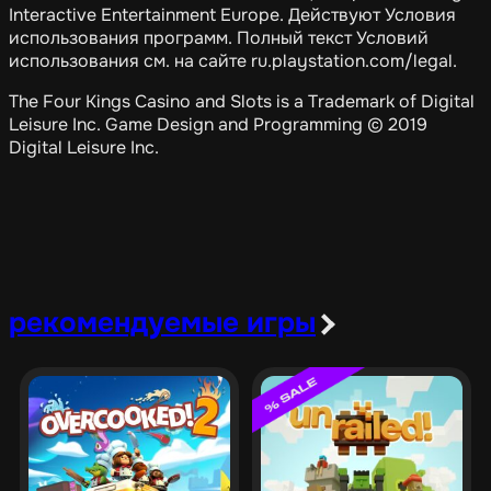
Interactive Entertainment Europe. Действуют Условия
использования программ. Полный текст Условий
использования см. на сайте ru.playstation.com/legal.
The Four Kings Casino and Slots is a Trademark of Digital
Leisure Inc. Game Design and Programming © 2019
Digital Leisure Inc.
рекомендуемые игры