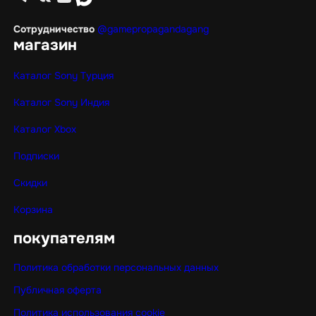
Сотрудничество
@gamepropagandagang
магазин
Каталог Sony Турция
Каталог Sony Индия
Каталог Xbox
Подписки
Скидки
Корзина
покупателям
Политика обработки персональных данных
Публичная оферта
Политика использования cookie