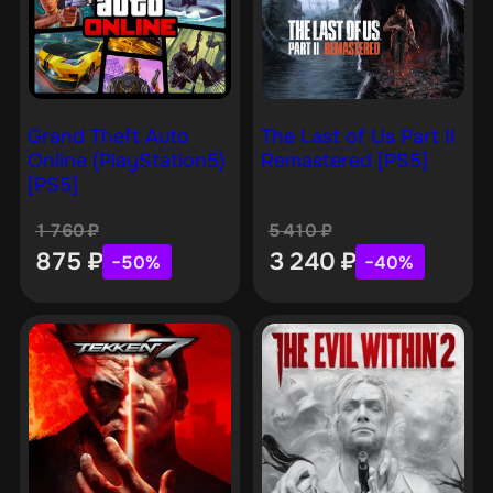
Grand Theft Auto
The Last of Us Part II
Online (PlayStation5)
Remastered [PS5]
[PS5]
1 760
₽
5 410
₽
875
₽
3 240
₽
−50%
−40%