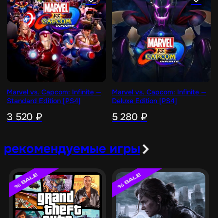
Marvel vs. Capcom: Infinite —
Marvel vs. Capcom: Infinite —
Standard Edition [PS4]
Deluxe Edition [PS4]
3 520
₽
5 280
₽
рекомендуемые игры