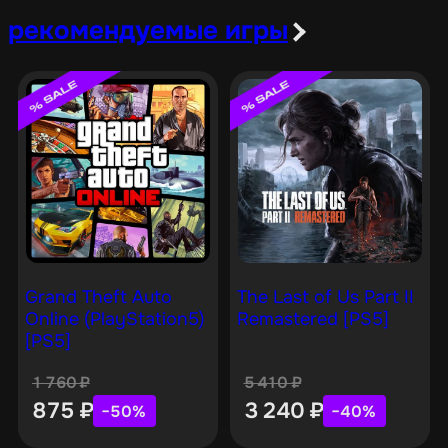
рекомендуемые игры
Grand Theft Auto
The Last of Us Part II
Online (PlayStation5)
Remastered [PS5]
[PS5]
1 760
₽
5 410
₽
875
₽
3 240
₽
−50%
−40%