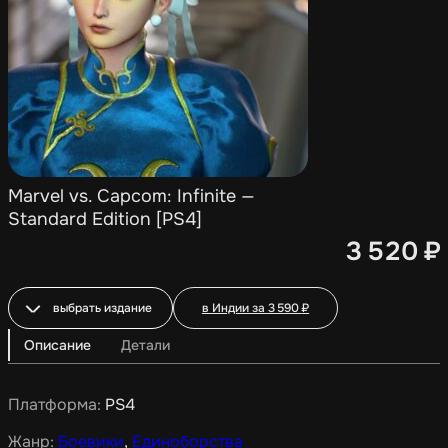
Marvel vs. Capcom: Infinite —
Standard Edition [PS4]
3 520
₽
выбрать издание
в Индии за
3 590
₽
Описание
Детали
Платформа:
PS4
Жанр:
Боевики
,
Единоборства