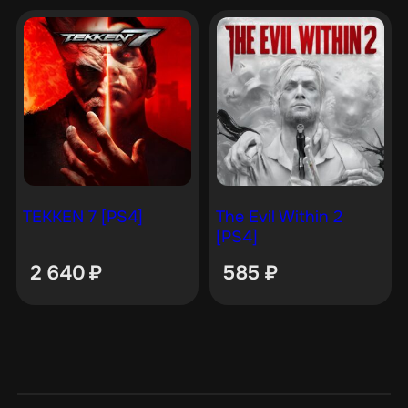
TEKKEN 7 [PS4]
The Evil Within 2
[PS4]
2 640
₽
585
₽