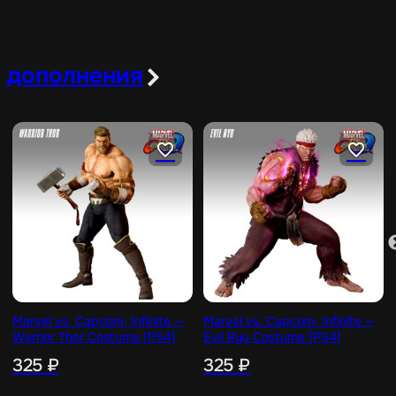
дополнения
Marvel vs. Capcom: Infinite —
Marvel vs. Capcom: Infinite —
Warrior Thor Costume [PS4]
Evil Ryu Costume [PS4]
325
₽
325
₽