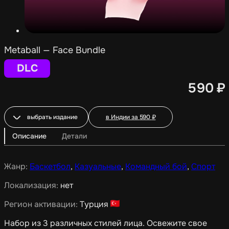
Metaball — Face Bundle
DLC
590
₽
выбрать издание
в Индии за
590
₽
Описание
Детали
Жанр:
Баскетбол
,
Казуальные
,
Командный бой
,
Спорт
Локализация:
нет
Регион активации:
Турция
Набор из 3 различных стилей лица. Освежите свое