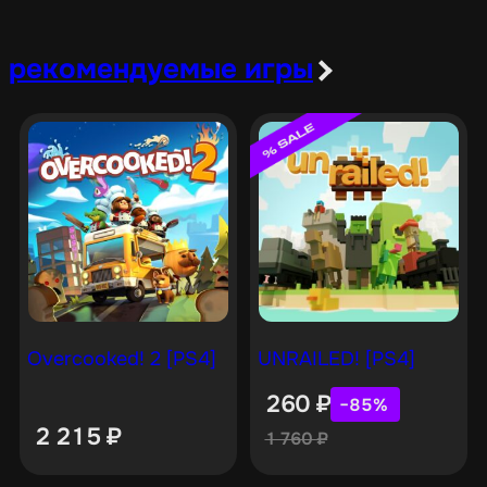
рекомендуемые игры
Overcooked! 2 [PS4]
UNRAILED! [PS4]
260
₽
−85%
2 215
₽
1 760
₽