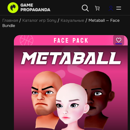
Главная
/
Каталог игр Sony
/
Казуальные
/ Metaball — Face
Bundle