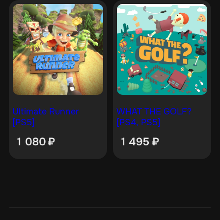
Ultimate Runner
WHAT THE GOLF?
[PS5]
[PS4, PS5]
1 080
₽
1 495
₽