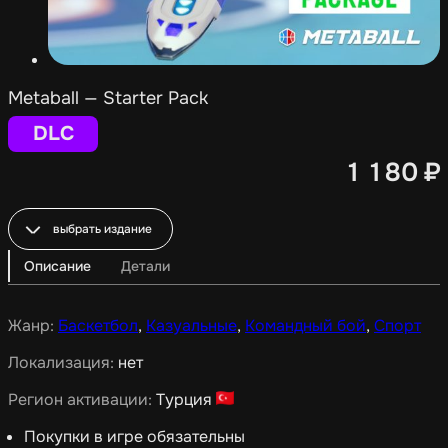
Metaball — Starter Pack
DLC
1 180
₽
выбрать издание
Описание
Детали
Жанр:
Баскетбол
,
Казуальные
,
Командный бой
,
Спорт
Локализация:
нет
Регион активации:
Турция
Покупки в игре обязательны