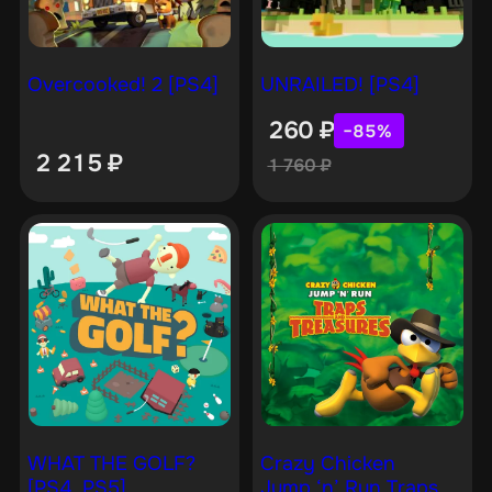
Overcooked! 2 [PS4]
UNRAILED! [PS4]
260
₽
−85%
2 215
₽
1 760
₽
WHAT THE GOLF?
Crazy Chicken
[PS4, PS5]
Jump ‘n’ Run Traps