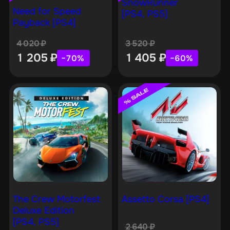
SnowRunner
Need for Speed
[PS4, PS5]
Payback [PS4]
4 020
₽
3 520
₽
1 205
₽
1 405
₽
−70%
−60%
The Crew Motorfest
Assetto Corsa [PS4]
Deluxe Edition
[PS4, PS5]
2 640
₽