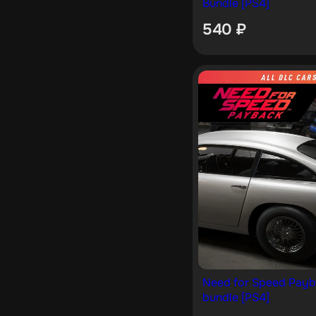
Bundle [PS4]
540
₽
Need for Speed Payba
bundle [PS4]