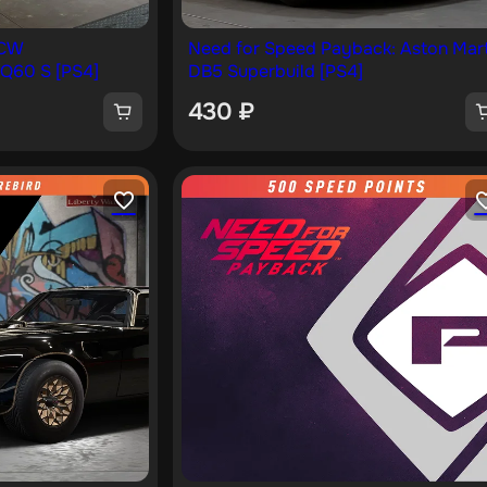
JCW
Need for Speed Payback: Aston Mart
 Q60 S [PS4]
DB5 Superbuild [PS4]
430
₽