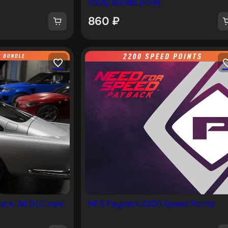
Story Bundle [PS4]
860
₽
ck: All DLC cars
NFS Payback 2200 Speed Points