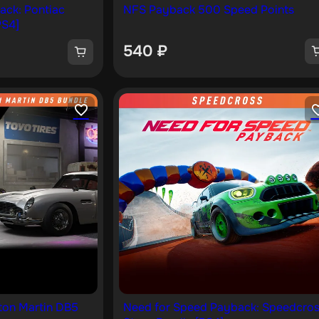
ack: Pontiac
NFS Payback 500 Speed Points
PS4]
540
₽
ston Martin DB5
Need for Speed Payback: Speedcro