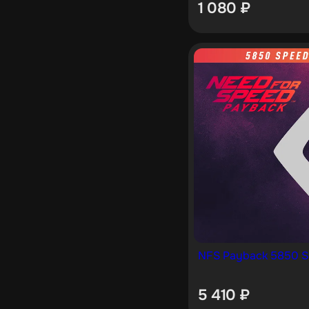
1 080
₽
NFS Payback 5850 S
5 410
₽