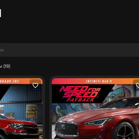
ы
 (19)