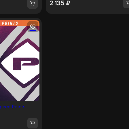
2 135
₽
peed Points