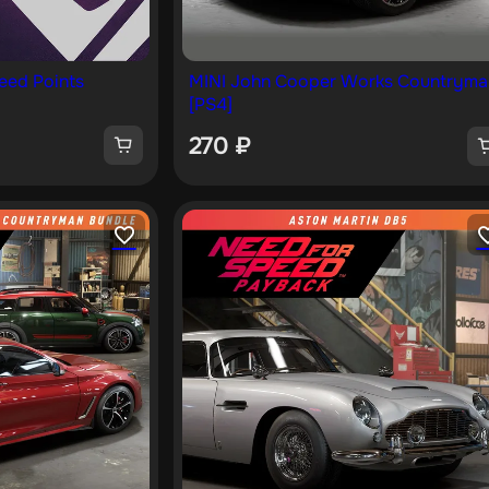
eed Points
MINI John Cooper Works Countryma
[PS4]
270
₽