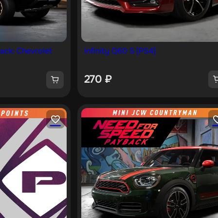
ack: Chevrolet
Infinity Q60 S [PS4]
270
₽