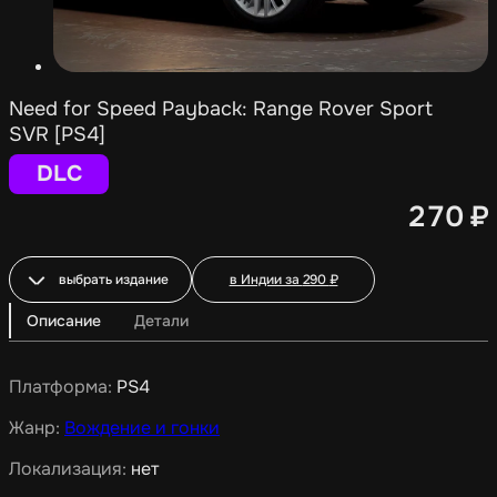
Need for Speed Payback: Range Rover Sport
SVR [PS4]
DLC
270
₽
выбрать издание
в Индии за
290
₽
Описание
Детали
Платформа:
PS4
Жанр:
Вождение и гонки
Локализация:
нет