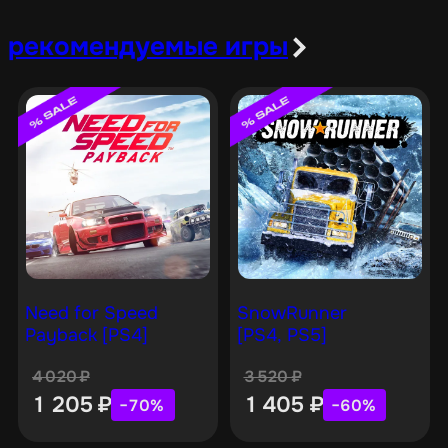
рекомендуемые игры
Need for Speed
SnowRunner
Payback [PS4]
[PS4, PS5]
4 020
₽
3 520
₽
1 205
₽
1 405
₽
−70%
−60%