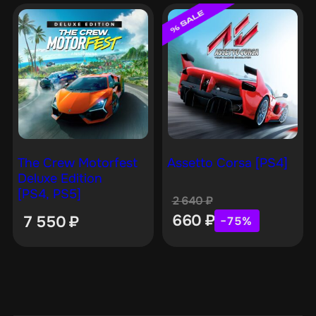
The Crew Motorfest
Assetto Corsa [PS4]
Deluxe Edition
[PS4, PS5]
2 640
₽
660
₽
7 550
₽
−75%