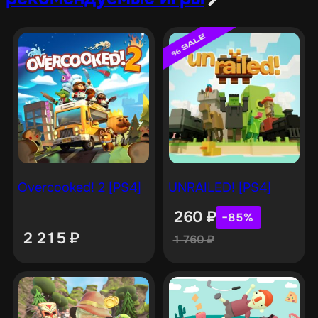
Overcooked! 2 [PS4]
UNRAILED! [PS4]
260
₽
−85%
2 215
₽
1 760
₽