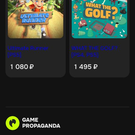
Ultimate Runner
WHAT THE GOLF?
[PS5]
[PS4, PS5]
1 080
₽
1 495
₽