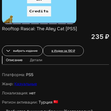
Rooftop Rascal: The Alley Cat [PS5]
235
₽
выбрать издание
в Индии за
190
₽
Описание
Детали
Платформа:
PS5
Жанр:
Казуальные
Локализация:
нет
Регион активации:
Турция