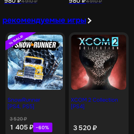
980
₽
980
₽
4 910
₽
4 910
₽
рекомендуемые игры
SnowRunner
XCOM 2 Collection
[PS4, PS5]
[PS4]
3 520
₽
1 405
₽
3 520
₽
−60%