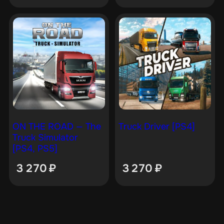
ON THE ROAD — The
Truck Driver [PS4]
Truck Simulator
[PS4, PS5]
3 270
₽
3 270
₽