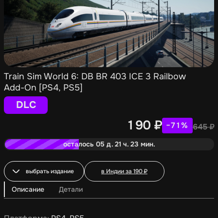
Train Sim World 6: DB BR 403 ICE 3 Railbow
Add-On [PS4, PS5]
DLC
190
₽
−71%
645
₽
осталось 05 д. 21 ч. 23 мин.
выбрать издание
в Индии за
190
₽
Описание
Детали