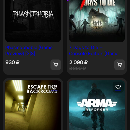
Phasmophobia (Game
7 Days to Die —
Preview) [X|S]
Console Edition (Game
Preview) [X|S]
930
₽
2 090
₽
3 890
₽