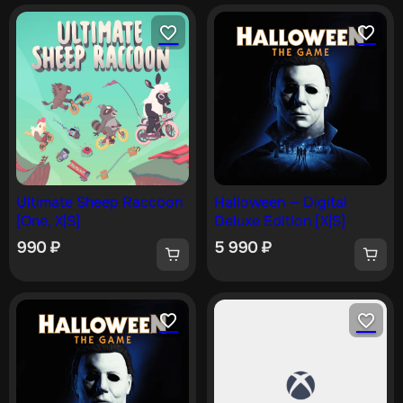
Ultimate Sheep Raccoon
Halloween — Digital
[One, X|S]
Deluxe Edition [X|S]
990
₽
5 990
₽