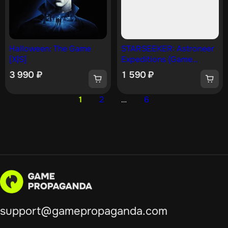
Halloween: The Game
STARSEEKER: Astroneer
[X|S]
Expeditions (Game
Preview) [X|S]
3 990
₽
1 590
₽
1
2
…
6
support@gamepropaganda.com