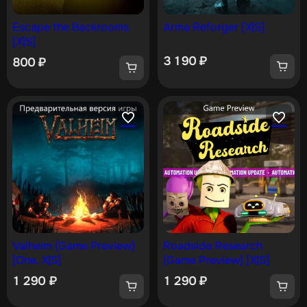
Escape the Backrooms
Arma Reforger [X|S]
[X|S]
3 190
₽
800
₽
Valheim (Game Preview)
Roadside Research
[One, X|S]
(Game Preview) [X|S]
1 290
₽
1 290
₽