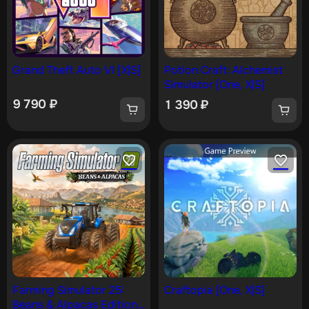
Grand Theft Auto VI [X|S]
Potion Craft: Alchemist
Simulator [One, X|S]
9 790
₽
1 390
₽
Farming Simulator 25:
Craftopia [One, X|S]
Beans & Alpacas Edition