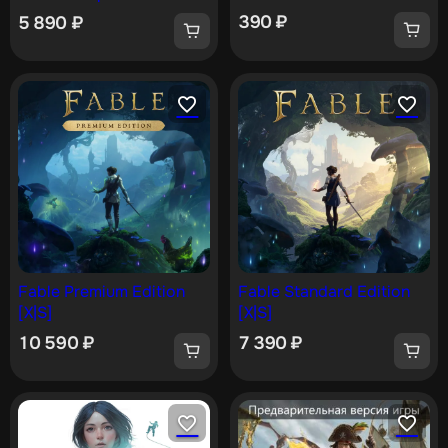
[X|S]
390
₽
5 890
₽
Fable Premium Edition
Fable Standard Edition
[X|S]
[X|S]
10 590
₽
7 390
₽