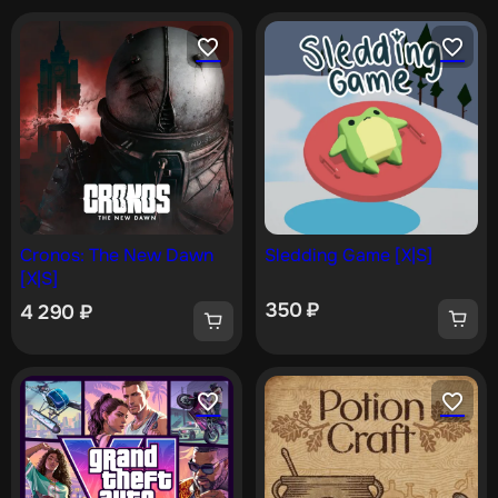
Cronos: The New Dawn
Sledding Game [X|S]
[X|S]
350
₽
4 290
₽