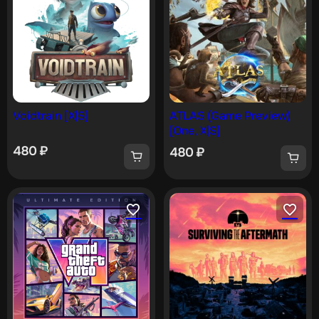
Voidtrain [X|S]
ATLAS (Game Preview)
[One, X|S]
480
₽
480
₽