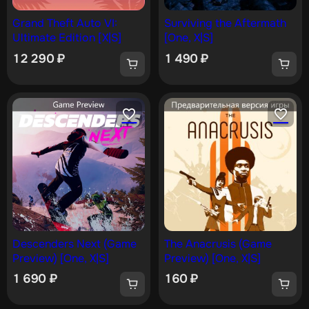
Grand Theft Auto VI:
Surviving the Aftermath
Ultimate Edition [X|S]
[One, X|S]
12 290
₽
1 490
₽
Descenders Next (Game
The Anacrusis (Game
Preview) [One, X|S]
Preview) [One, X|S]
1 690
₽
160
₽