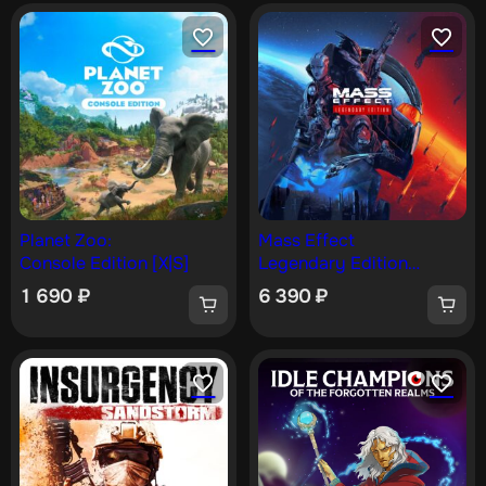
Planet Zoo:
Mass Effect
Console Edition [X|S]
Legendary Edition
[One, X|S]
1 690
₽
6 390
₽