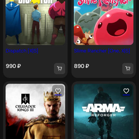
Dispatch [X|S]
Slime Rancher [One, X|S]
990
₽
890
₽