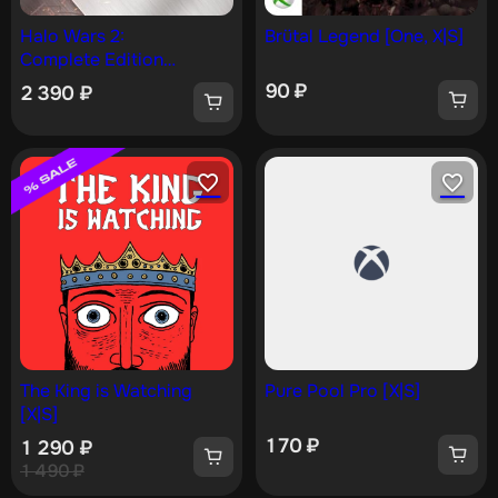
Halo Wars 2:
Brütal Legend [One, X|S]
Complete Edition
[One, X|S]
90
₽
2 390
₽
The King is Watching
Pure Pool Pro [X|S]
[X|S]
170
₽
1 290
₽
1 490
₽