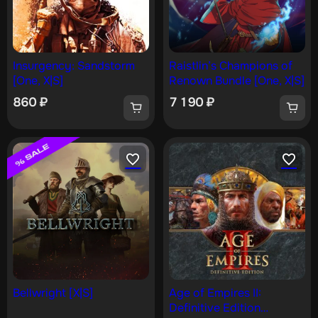
Insurgency: Sandstorm
Raistlin’s Champions of
[One, X|S]
Renown Bundle [One, X|S]
860
₽
7 190
₽
Bellwright [X|S]
Age of Empires II:
Definitive Edition