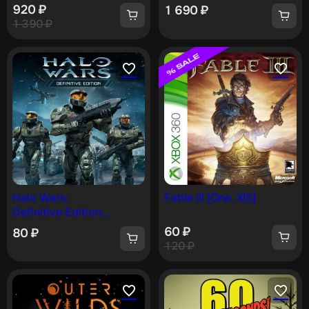
[One, X|S]
920
₽
1 690
₽
1 390
₽
Halo Wars:
Fable III [One, X|S]
Definitive Edition
[One, X|S]
60
₽
80
₽
120
₽