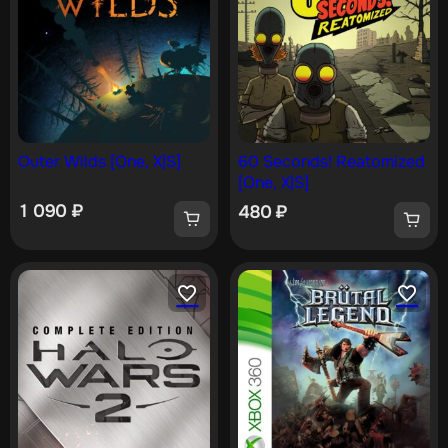
Outer Wilds [One, X|S]
60 Seconds! Reatomized
[One, X|S]
1 090
₽
480
₽