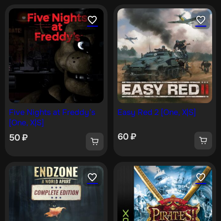
Five Nights at Freddy’s
Easy Red 2 [One, X|S]
[One, X|S]
60
₽
50
₽