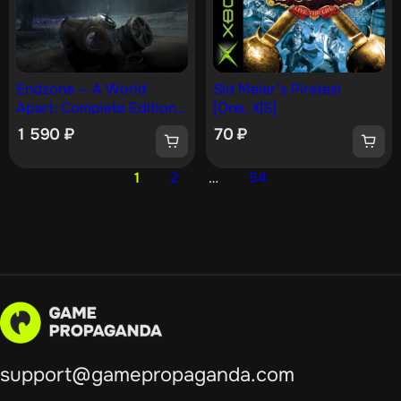
Endzone — A World
Sid Meier’s Pirates!
Apart: Complete Edition
[One, X|S]
[One, X|S]
1 590
₽
70
₽
1
2
…
54
support@gamepropaganda.com