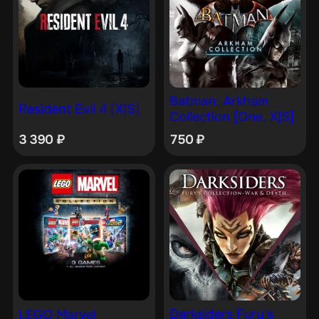
Batman: Arkham
Resident Evil 4 [X|S]
Collection [One, X|S]
3 390
₽
750
₽
Darksiders Fury’s
LEGO Marvel