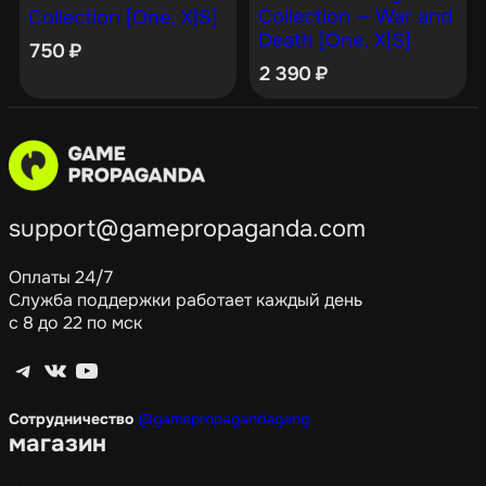
Collection — War and
Collection [One, X|S]
Death [One, X|S]
750
₽
2 390
₽
support@gamepropaganda.com
Оплаты 24/7
Служба поддержки работает каждый день
с 8 до 22 по мск
Telegram
ВКонтакте
YouTube
Сотрудничество
@gamepropagandagang
магазин