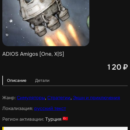
ADIOS Amigos [One, X|S]
120
₽
Описание
Детали
Жанр:
Симуляторы
,
Стратегии
,
Экшн и приключения
Локализация:
русский текст
Регион активации:
Турция