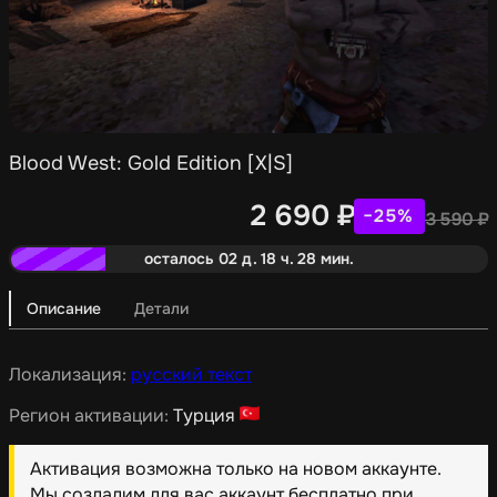
Blood West: Gold Edition [X|S]
2 690
₽
−25%
3 590
₽
осталось 02 д. 18 ч. 28 мин.
Описание
Детали
Локализация:
русский текст
Регион активации:
Турция
Активация возможна только на новом аккаунте.
Мы создадим для вас аккаунт бесплатно при