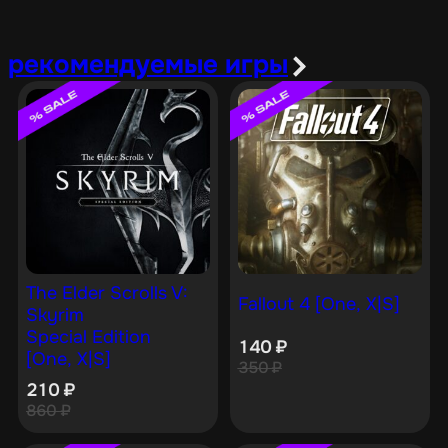
рекомендуемые игры
The Elder Scrolls V:
Fallout 4 [One, X|S]
Skyrim
Special Edition
140
₽
[One, X|S]
350
₽
210
₽
860
₽