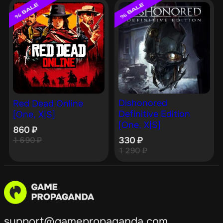
Dishonored
Red Dead Online
Definitive Edition
[One, X|S]
[One, X|S]
860
₽
1 690
₽
330
₽
1 290
₽
support@gamepropaganda.com