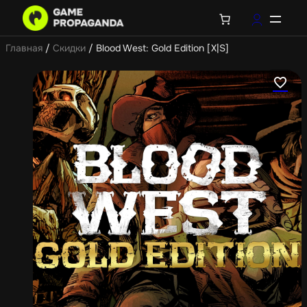
Главная
/
Скидки
/ Blood West: Gold Edition [X|S]