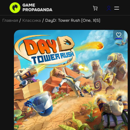
Главная
/
Классика
/ DayD: Tower Rush [One, X|S]