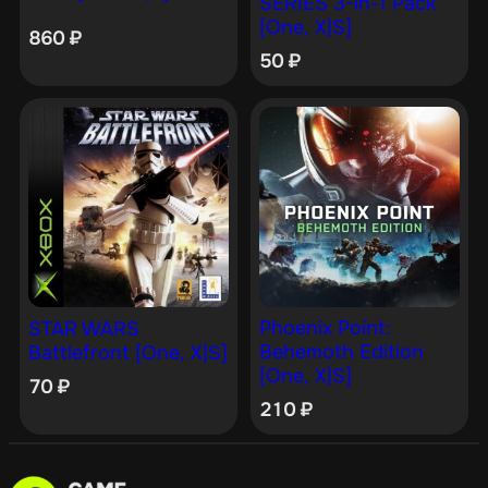
SERIES 3-in-1 Pack
[One, X|S]
860
₽
50
₽
Phoenix Point:
STAR WARS
Behemoth Edition
Battlefront [One, X|S]
[One, X|S]
70
₽
210
₽