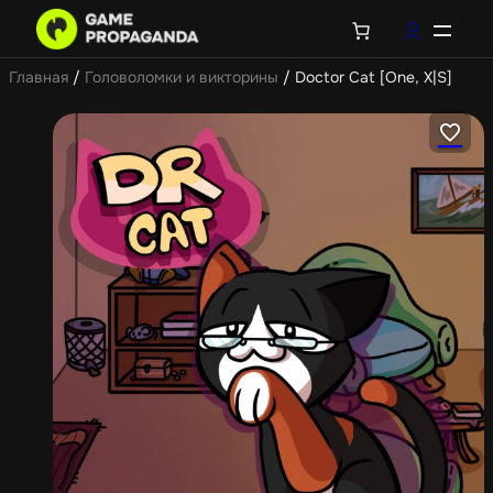
Главная
/
Головоломки и викторины
/ Doctor Cat [One, X|S]