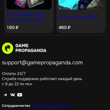
The Jackbox Party
Tin Can [One, X|S]
Pack 5 [One, X|S]
160
₽
460
₽
support@gamepropaganda.com
Оплаты 24/7
Служба поддержки работает каждый день
с 8 до 22 по мск
Telegram
ВКонтакте
YouTube
Сотрудничество
@gamepropagandagang