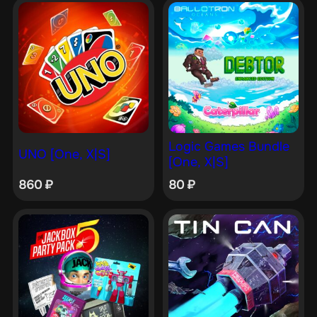
Logic Games Bundle
UNO [One, X|S]
[One, X|S]
860
₽
80
₽