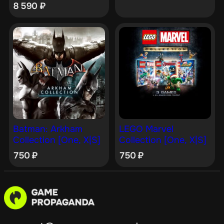
8 590
₽
Batman: Arkham
LEGO Marvel
Collection [One, X|S]
Collection [One, X|S]
750
₽
750
₽