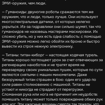
ЭМИ-оружия, чем люди.
— Гуманоиды: двуногие роботы сражаются тем же
оружием, что и люди, только лучше. Они используют
многоспектральные датчики, от которых нелегко
укрыться. Из-за гидравлики они сильно шумят, так что
гуманоидов не назовешь мастерами маскировки. Их
сложно убить, но у них есть одна слабость: с помощью
ЭМИ-оружия можно легко обойти их броню и быстро
вывести из строя нежную электронику.
— Титаны: титан-киборг — настоящая ходячая турель.
Титаны хорошо поглощают урон за счет отвечающих за
регенерацию наноботов и не тратят время на
перезарядку своих уникальных пушек, которые по сути
являются снятыми с машин минометами. Даже
безоружный титан страшен в бою: один его удар по
силе равен столкновению с машиной. Титаны не
устают и никогда не страдают от перегрузки.
Сломанная рука или нога не причинит им неудобств:
помешать титану может только повреждение обеих рук
или ног. Эти ужасные машины смерти так тяжелы, что