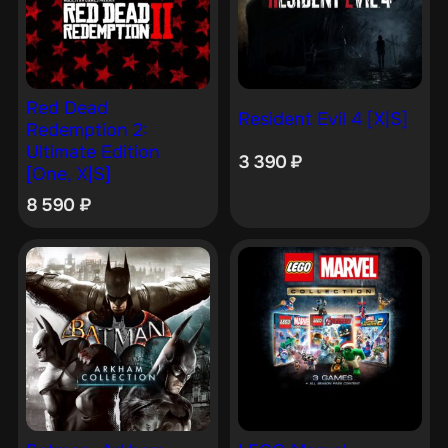
Red Dead
Resident Evil 4 [X|S]
Redemption 2:
Ultimate Edition
3 390
₽
[One, X|S]
8 590
₽