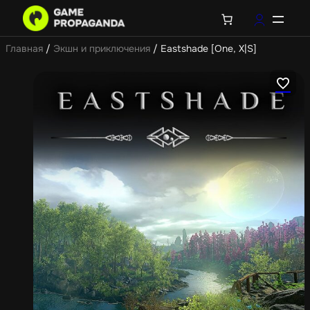
Главная
/
Экшн и приключения
/ Eastshade [One, X|S]