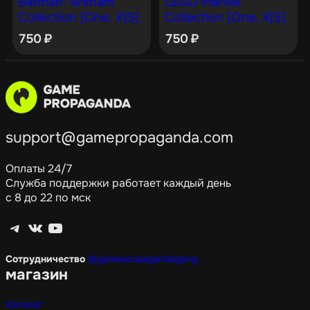
Batman: Arkham
LEGO Marvel
Collection [One, X|S]
Collection [One, X|S]
750
₽
750
₽
support@gamepropaganda.com
Оплаты 24/7
Служба поддержки работает каждый день
с 8 до 22 по мск
Telegram
ВКонтакте
YouTube
Сотрудничество
@gamepropagandagang
магазин
Каталог