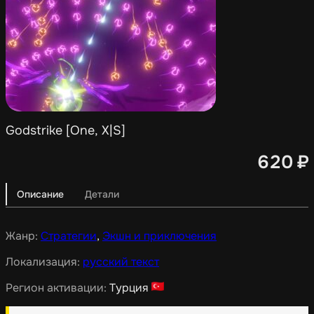
Godstrike [One, X|S]
620
₽
Описание
Детали
Жанр:
Стратегии
,
Экшн и приключения
Локализация:
русский текст
Регион активации:
Турция