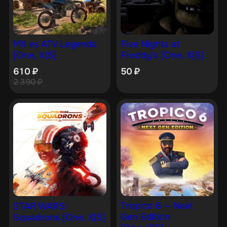
MX vs ATV Legends
Five Nights at
[One, X|S]
Freddy’s [One, X|S]
610
₽
50
₽
2 390
₽
Tropico 6 — Next
STAR WARS:
Gen Edition
Squadrons [One, X|S]