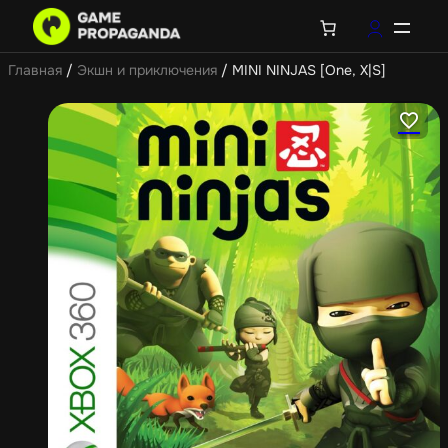
Главная
/
Экшн и приключения
/ MINI NINJAS [One, X|S]