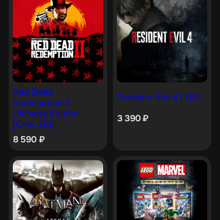
Red Dead
Resident Evil 4 [X|S]
Redemption 2:
Ultimate Edition
3 390
₽
[One, X|S]
8 590
₽