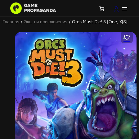
Главная
/
Экшн и приключения
/ Orcs Must Die! 3 [One, X|S]