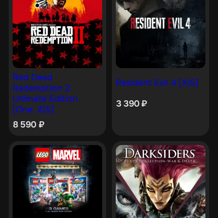
Red Dead
Resident Evil 4 [X|S]
Redemption 2:
Ultimate Edition
3 390
₽
[One, X|S]
8 590
₽