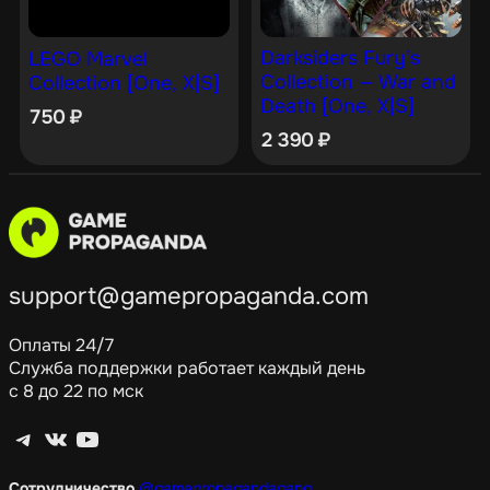
Darksiders Fury’s
LEGO Marvel
Collection — War and
Collection [One, X|S]
Death [One, X|S]
750
₽
2 390
₽
support@gamepropaganda.com
Оплаты 24/7
Служба поддержки работает каждый день
с 8 до 22 по мск
Telegram
ВКонтакте
YouTube
Сотрудничество
@gamepropagandagang