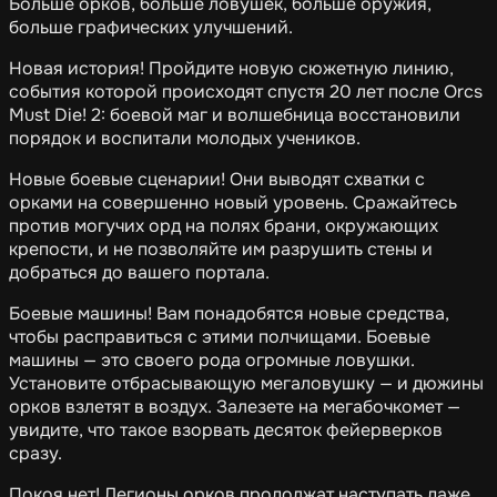
Больше орков, больше ловушек, больше оружия,
больше графических улучшений.
Новая история! Пройдите новую сюжетную линию,
события которой происходят спустя 20 лет после Orcs
Must Die! 2: боевой маг и волшебница восстановили
порядок и воспитали молодых учеников.
Новые боевые сценарии! Они выводят схватки с
орками на совершенно новый уровень. Сражайтесь
против могучих орд на полях брани, окружающих
крепости, и не позволяйте им разрушить стены и
добраться до вашего портала.
Боевые машины! Вам понадобятся новые средства,
чтобы расправиться с этими полчищами. Боевые
машины — это своего рода огромные ловушки.
Установите отбрасывающую мегаловушку — и дюжины
орков взлетят в воздух. Залезете на мегабочкомет —
увидите, что такое взорвать десяток фейерверков
сразу.
Покоя нет! Легионы орков продолжат наступать даже