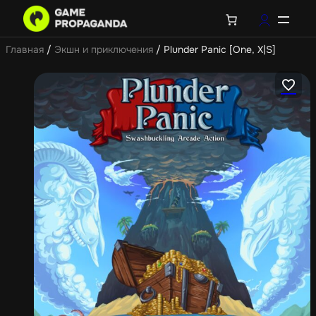
Главная
/
Экшн и приключения
/ Plunder Panic [One, X|S]