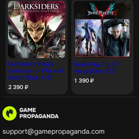
Darksiders Fury’s
Devil May Cry 5 +
Collection — War and
Vergil [One, X|S]
Death [One, X|S]
1 390
₽
2 390
₽
support@gamepropaganda.com