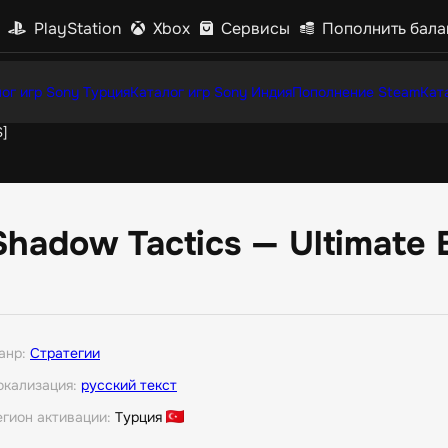
PlayStation
Xbox
Сервисы
Пополнить бала
ог игр Sony Турция
Каталог игр Sony Индия
Пополнение Steam
Кат
S]
Shadow Tactics — Ultimate 
анр:
Стратегии
окализация:
русский текст
егион активации:
Турция