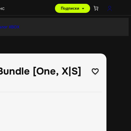
нс
Подписки
алог XBOX
Bundle [One, X|S]