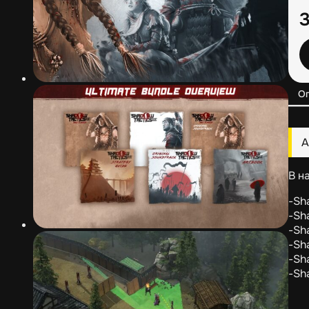
О
А
В н
-Sh
-Sh
-Sh
-Sh
-Sh
-Sh