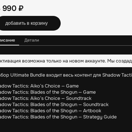
3 990
₽
добавить в корзину
писание
Детали
ктивация возможна только на новом аккаунте. Мы создад
абор Ultimate Bundle входит весь контент для Shadow Tact
adow Tactics: Aiko’s Choice — Game
adow Tactics: Blades of the Shogun — Game
adow Tactics: Aiko’s Choice — Soundtrack
adow Tactics: Blades of the Shogun — Soundtrack
adow Tactics: Blades of the Shogun — Artbook
adow Tactics: Blades of the Shogun — Strategy Guide