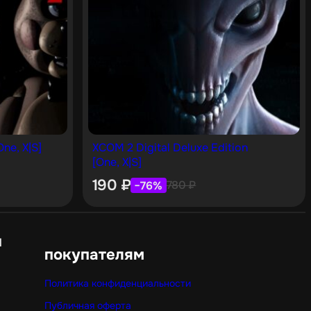
One, X|S]
XCOM 2 Digital Deluxe Edition
[One, X|S]
190
₽
780
₽
−76%
н
покупателям
Политика конфиденциальности
Публичная оферта