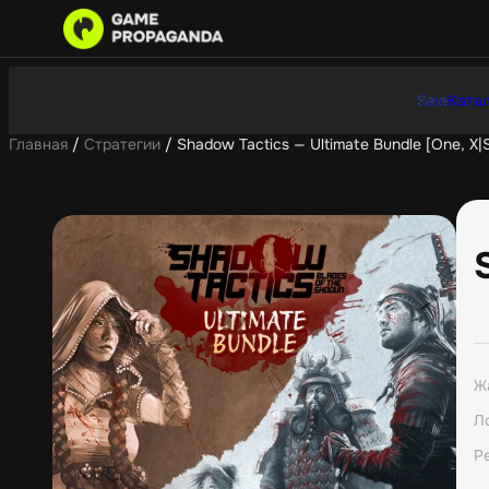
Sale
Катал
Главная
/
Стратегии
/ Shadow Tactics — Ultimate Bundle [One, X|
Ж
Л
Р