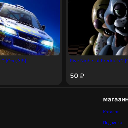
.0 [One, X|S]
Five Nights at Freddy’s 2 [
50
₽
магази
Каталог
Подписки