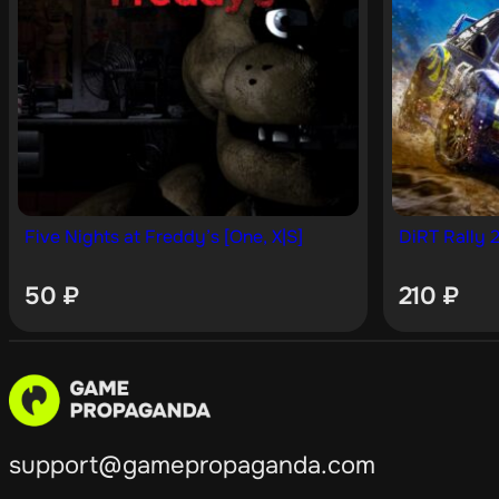
Five Nights at Freddy’s [One, X|S]
DiRT Rally 2
50
₽
210
₽
support@gamepropaganda.com