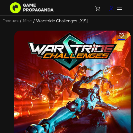
Главная
/
Misc
/ Warstride Challenges [X|S]