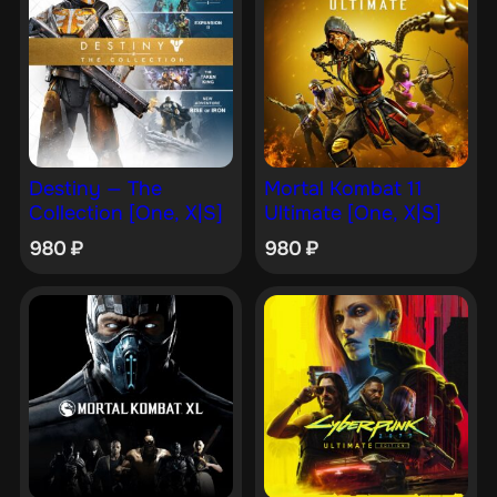
Destiny — The
Mortal Kombat 11
Collection [One, X|S]
Ultimate [One, X|S]
980
₽
980
₽